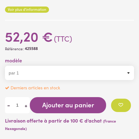
Matière des fleurs
: polyester tissu
Voir plus d'information
Matière des feuilles
: polyéthylène (plastique)
Matière de la branche
:
polyéthylène (plastique)
52,20 €
(TTC)
425588
Référence:
modèle
Derniers articles en stock
Ajouter au panier
-
+
Livraison offerte à partir de 100 € d’achat
(France
Hexagonale)