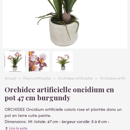
Accueil
>
Fleurs artificielles
>
Orchidées artificielles
>
Orchidées artificie
Orchidee artificielle oncidium en
pot 47 cm burgundy
ORCHIDEE Oncidium artificielle coloris rose et plantée dans un
pot en terre cuite peinte.
Ht. totale: 47 cm - largeur corolle: 5 à 6 cm -
Dimensions:
envergure 35 cm
Lire la suite