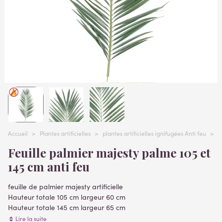
Accueil
>
Plantes artificielles
>
plantes artificielles ignifugées Anti feu
>
F
Feuille palmier majesty palme 105 et
145 cm anti feu
feuille de palmier majesty artificielle
Hauteur totale 105 cm largeur 60 cm
Hauteur totale 145 cm largeur 65 cm
Lire la suite