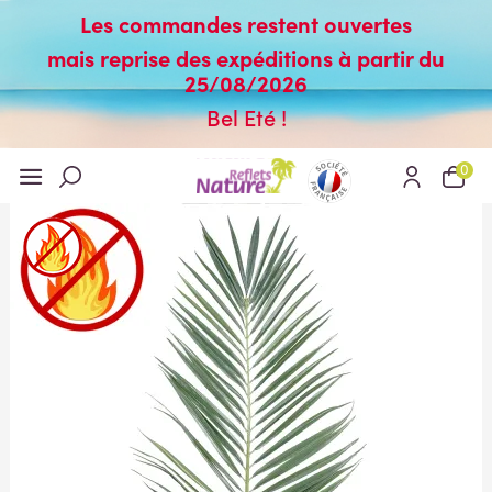
Les commandes restent ouvertes
mais reprise des expéditions à partir du
25/08/2026
Bel Eté !
0