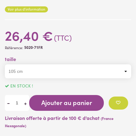
matière PVC et feuillage tissus, plantes artificielles
Voir plus d'information
26,40 €
(TTC)
5020-71FR
Référence:
taille
EN STOCK !
Ajouter au panier
-
+
Livraison offerte à partir de 100 € d’achat
(France
Hexagonale)