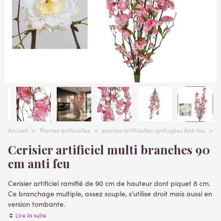
Accueil
>
Plantes artificielles
>
plantes artificielles ignifugées Anti feu
>
P
Cerisier artificiel multi branches 90
cm anti feu
Cerisier artificiel ramifié de 90 cm de hauteur dont piquet 8 cm.
Ce branchage multiple, assez souple, s'utilise droit mais aussi en
version tombante.
La barnache fleurie a obtenu les classifications suivantes selon
Lire la suite