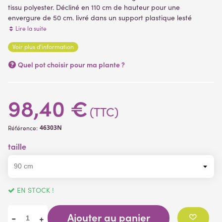
tissu polyester. Décliné en 110 cm de hauteur pour une
envergure de 50 cm. livré dans un support plastique lesté
servant de support de fixation, plantes artificielles
Lire la suite
Voir plus d'information
(1 avis)
Quel pot choisir pour ma plante ?
98,40 €
(TTC)
46303N
Référence:
taille
EN STOCK !
Ajouter au panier
-
+