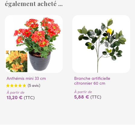
également acheté ...
(7 avis)
(1 avis)
Anthémis mini 33 cm
Branche artificielle
citronnier 60 cm
À partir de
À partir de
5,88 €
13,20 €
(TTC)
(TTC)