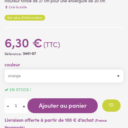
Hauteur totale de 27 cm pour une envergure de 20 cm
diamètre fleurs de 4 à 7 cm. Livrée sans pot
Lire la suite
Voir plus d'information
(17 avis)
6,30 €
(TTC)
3441-07
Référence:
couleur
EN STOCK !
Ajouter au panier
-
+
Livraison offerte à partir de 100 € d’achat
(France
Hexagonale)