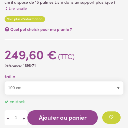
cm il dispose de 15 palmes Livré dans un support plastique (
plantes artificielles )
Lire la suite
Voir plus d'information
(1 avis)
Quel pot choisir pour ma plante ?
249,60 €
(TTC)
1393-71
Référence:
taille
en stock
Ajouter au panier
-
+