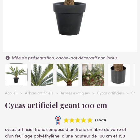
Idée de présentation, cache-pot décoratif non inclus.
Accueil
>
Arbres artificiels
>
Arbres exotiques
>
Cycas artificiels
>
CYCA
Cycas artificiel geant 100 cm
cycas artificiel tronc composé d'un tronc en fibre de verre et
d'un feuillage polyéthylène d'une hauteur de 100 cm et 150