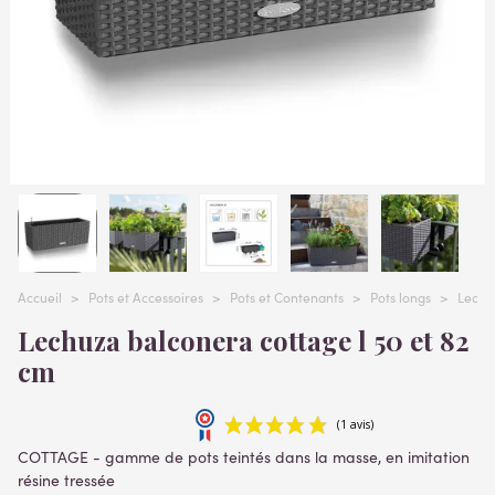
Accueil
>
Pots et Accessoires
>
Pots et Contenants
>
Pots longs
>
Lechu
Lechuza balconera cottage l 50 et 82
cm
COTTAGE - gamme de pots teintés dans la masse, en imitation
résine tressée