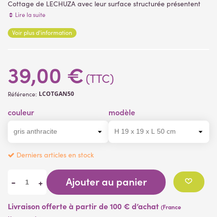
Cottage de LECHUZA avec leur surface structurée présentent
tous les avantages propres aux pots LECHUZA : ils sont légers,
Lire la suite
résistent aux rayons UV et au gel, ainsi qu'aux intempéries
Voir plus d'information
(1 avis)
dimensions
:
- Largeur 50 cm x hauteur 19 cm x profondeur 19 cm
39,00 €
- Largeur 80 cm x hauteur 19 cm x profondeur 19 cm
(TTC)
LCOTGAN50
Référence:
couleur
modèle
Derniers articles en stock
Ajouter au panier
-
+
Livraison offerte à partir de 100 € d’achat
(France