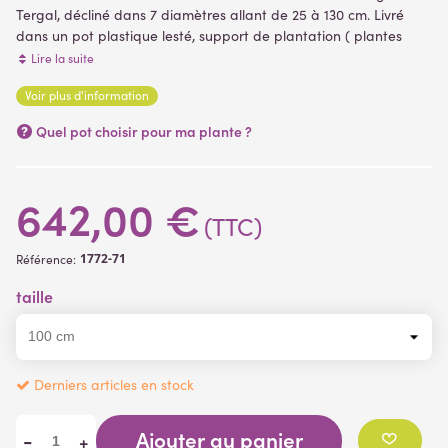
Tergal, décliné dans 7 diamètres allant de 25 à 130 cm. Livré
dans un pot plastique lesté, support de plantation ( plantes
artificielles )
Lire la suite
Laurier boule artificielle sur tige courte.
Voir plus d'information
(4 avis)
Quel pot choisir pour ma plante ?
642,00 €
(TTC)
1772-71
Référence:
taille
Derniers articles en stock
Ajouter au panier
-
+