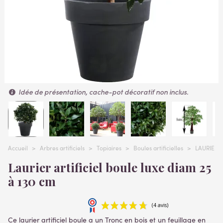
Idée de présentation, cache-pot décoratif non inclus.
Accueil
>
Arbres artificiels
>
Topiaires
>
Boules artificielles
>
LAURIER a
Laurier artificiel boule luxe diam 25
à 130 cm
Ce laurier artificiel boule a un Tronc en bois et un feuillage en