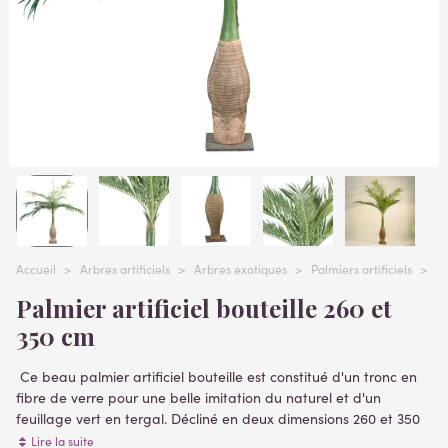
Accueil
>
Arbres artificiels
>
Arbres exotiques
>
Palmiers artificiels
>
PA
Palmier artificiel bouteille 260 et
350 cm
Ce beau palmier artificiel bouteille est constitué d'un tronc en
fibre de verre pour une belle imitation du naturel et d'un
feuillage vert en tergal. Décliné en deux dimensions 260 et 350
cm de hauteur. livré sur une plaque de fixation ( plantes
Lire la suite