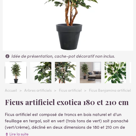
Idée de présentation, cache-pot décoratif non inclus.
Accueil
>
Arbres artificiels
>
Ficus artificiel
>
Ficus Benjamina artificiels e
Ficus artificiel exotica 180 et 210 cm
Ficus artificiel est composé de troncs en bois naturel
et d'un
feuillage en tergal, soit en vert (trois tons de vert) soit panaché
(vert/crème), décliné en deux dimensions de 180 et 210 cm de
hauteur. Livré dans
un pot PVC (support de plantation
) plantes
Lire la suite