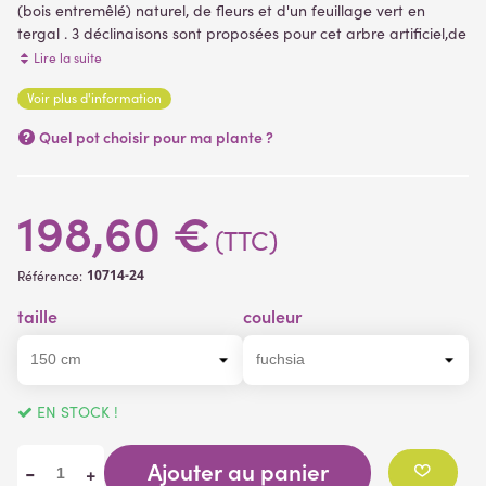
(bois entremêlé) naturel, de fleurs et d'un feuillage vert en
tergal . 3 déclinaisons sont proposées pour cet arbre artificiel,de
150 à 210 cm de hauteur et 4 possibilité de couleurs. Livré dans
Lire la suite
un support plastique ( plantes artificielles )
Cet arbuste
Voir plus d'information
méditerranéen décoratif et coloré s'adaptera parfaitement à
(4 avis)
tous les intérieurs.
Quel pot choisir pour ma plante ?
1er feuillage à partir de 50 cm du bas du pot.
198,60 €
(TTC)
10714-24
Référence:
taille
couleur
EN STOCK !
Ajouter au panier
-
+