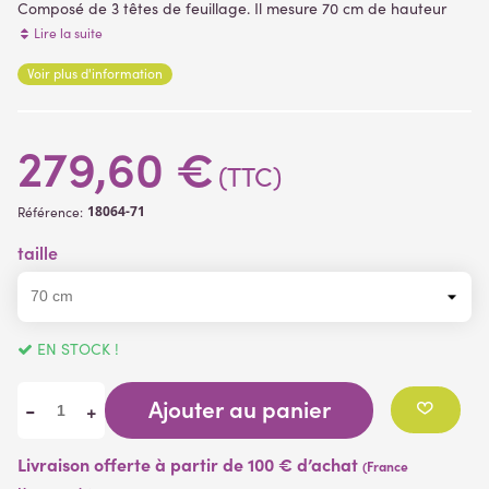
Composé de 3 têtes de feuillage. Il mesure 70 cm de hauteur
pour 60 cm de largeur. Il est livré dans une coupe comme sur la
Lire la suite
photo, surfaçage gravier collé ( plantes artificielles )
Voir plus d'information
(1 avis)
279,60 €
(TTC)
18064-71
Référence:
taille
EN STOCK !
Ajouter au panier
-
+
Livraison offerte à partir de 100 € d’achat
(France