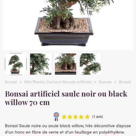
Accueil
>
Mini Plantes, Cactus et Bonsaïs artificiels
>
Bonsaïs
>
Bonsaïs ar
Bonsai artificiel saule noir ou black
willow 70 cm
Bonsaï Saule noire ou saule black willow, très décorative dispose
d'un tronc en fibre de verre et d'un feuillage en polyéthylène.