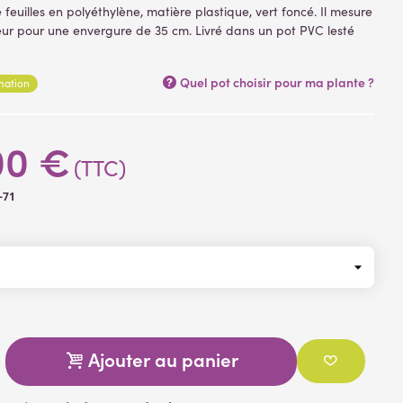
feuilles en polyéthylène, matière plastique, vert foncé. Il mesure
ur pour une envergure de 35 cm. Livré dans un pot PVC lesté
ort de plantation, plantes artificielles
Quel pot choisir pour ma plante ?
rmation
00 €
(TTC)
-71
Ajouter au panier