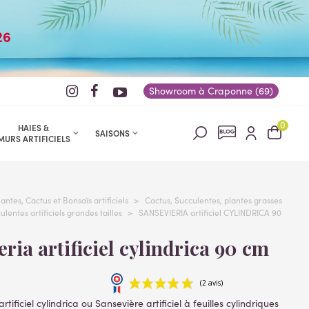
26
Showroom à Craponne (69)
0
HAIES &
SAISONS
MURS ARTIFICIELS
lantes, Cactus et Bonsaïs artificiels
>
Cactus, Succulentes, plantes grasses
lentes artificiels grandes tailles
>
SANSEVIERIA artificiel CYLINDRICA 90
ieria artificiel cylindrica 90 cm
rtificiel cylindrica ou Sansevière artificiel à feuilles cylindriques