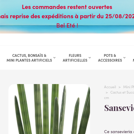
Les commandes restent ouvertes
ais reprise des expéditions à partir du 25/08/20
Bel Eté !
CACTUS, BONSAÏS &
FLEURS
POTS &
MINI PLANTES ARTIFICIELS
ARTIFICIELLES
ACCESSOIRES
Accueil
>
Mini P
>
Cactus et Succu
cm
Sansev
Ce sansevieria a