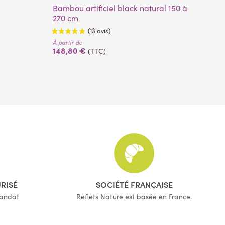
Bambou artificiel black natural 150 à
180 cm
270 cm
Bambou artificiel oriental 80 à 270
270 cm
cm
À partir de
À pa
148,80 €
45
(TTC)
(13 avis)
URISÉ
SOCIÉTÉ FRANÇAISE
mandat
Reflets Nature est basée en France.