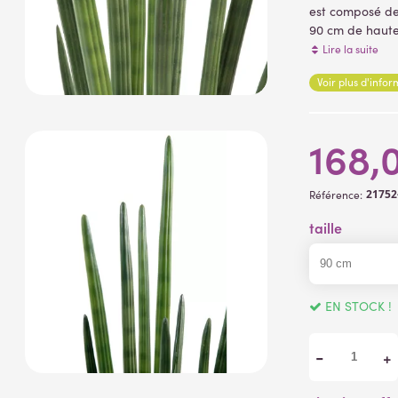
est composé de 
90 cm de haute
servant de supp
Lire la suite
Voir plus d'info
168,
21752
Référence:
taille
EN STOCK !
-
+