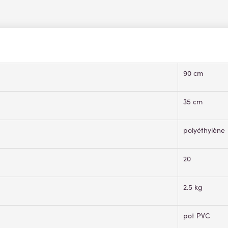
90 cm
35 cm
polyéthylène
20
2.5 kg
pot PVC