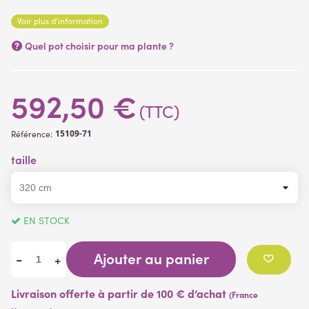
petite canne fait 2 m de haut envergure :150 cm hauteur sous
Voir plus d'information
feuillage 60 cm
Quel pot choisir pour ma plante ?
592,50 €
(TTC)
15109-71
Référence:
taille
EN STOCK
Ajouter au panier
-
+
Livraison offerte à partir de 100 € d’achat
(France