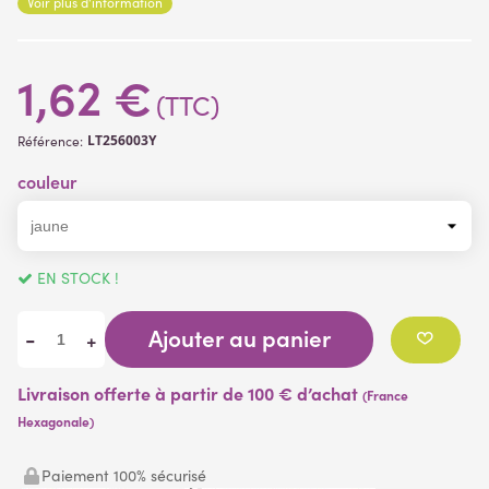
Voir plus d'information
Tige 33 cm
1,62 €
Matière:
Fleur
: tissu
(TTC)
Tige
: plastique
LT256003Y
Référence:
couleur
EN STOCK !
Ajouter au panier
-
+
Livraison offerte à partir de 100 € d’achat
(France
Hexagonale)
Paiement 100% sécurisé