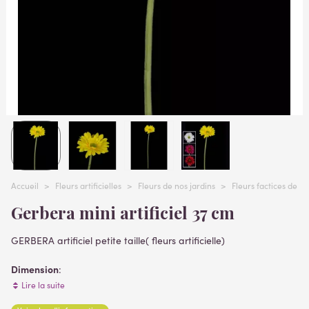
Accueil
>
Fleurs artificielles
>
Fleurs de nos jardins
>
Fleurs factices de n
Gerbera mini artificiel 37 cm
GERBERA artificiel petite taille( fleurs artificielle)
Dimension
:
Hauteur 37 cm
Lire la suite
Diamètre corolle 7 cm