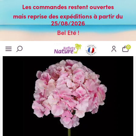
Les commandes restent ouvertes
mais reprise des expéditions à partir du
25/08/2026
Bel Eté !
0