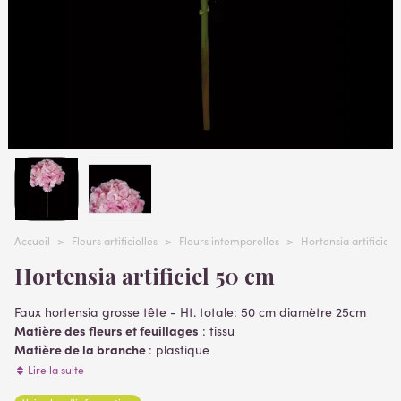
Accueil
>
Fleurs artificielles
>
Fleurs intemporelles
>
Hortensia artificiels
Hortensia artificiel 50 cm
Faux hortensia grosse tête - Ht. totale: 50 cm diamètre 25cm
Matière des fleurs et feuillages
: tissu
Matière de la branche
: plastique
Fleurs artificielles
Lire la suite
Vendu sans pot