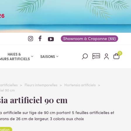
26
Showroom à Craponne (69)
0
HAIES &
SAISONS
MURS ARTIFICIELS
artificielles
>
Fleurs intemporelles
>
Hortensia artificiels
>
iel 90 cm
sia artificiel 90 cm
 artificielle sur tige de 90 cm portant 5 feuilles artificielles et
urons de 26 cm de largeur. 3 coloris aux choix
rmation