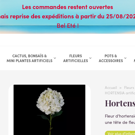
Les commandes restent ouvertes
ais reprise des expéditions à partir du 25/08/20
Bel Eté !
CACTUS, BONSAÏS &
FLEURS
POTS &
MINI PLANTES ARTIFICIELS
ARTIFICIELLES
ACCESSOIRES
Accueil
>
Fleurs 
HORTENSIA artific
Horten
Fleur d'hortensia
une tête de fle
Lire la suite
Voir plus d'info