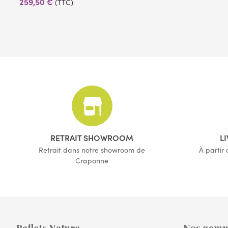
259,50 €
(TTC)
(4 avis)
RETRAIT SHOWROOM
L
Retrait dans notre showroom de
À partir
Craponne
Reflets Nature
Nos gam