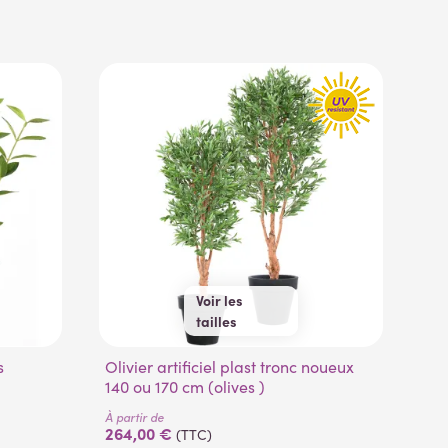
Voir les
tailles
140 cm
170 cm
Olivier artificiel plast tronc noueux
M
140 ou 170 cm (olives )
À pa
À partir de
5,
264,00 €
(TTC)