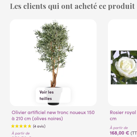
Les clients qui ont acheté ce produit
(14 avis)
Voir les
tailles
170 cm
210 cm
Olivier artificiel new tronc noueux 150
140/150 cm
Rosier royal artificiel palissade 160
à 210 cm (olives noires)
cm
À partir de
168,00 €
(T
À partir de