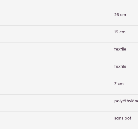
26 cm
19 cm
textile
textile
7 cm
polyéthylèn
sans pot