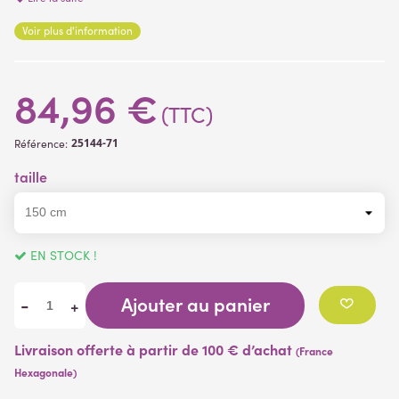
H13cm
Voir plus d'information
- hauteur 120 cm envergure 35 cm - conteneur diam 16cm
(2 avis)
H13cm
- hauteur 150 cm envergure 45 cm - conteneur diam 17cm
84,96 €
H15cm
(TTC)
25144-71
Référence:
taille
EN STOCK !
Ajouter au panier
-
+
Livraison offerte à partir de 100 € d’achat
(France
Hexagonale)