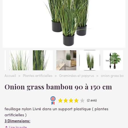
Accueil
>
Plantes artificielles
>
Graminées et papyrus
>
onion grass bam
Onion grass bambou 90 à 150 cm
feuillage nylon Livré dans un support plastique ( plantes
artificielles )
3 Dimensions:
- hauteur 90 cm envergure 35 cm - conteneur diam 15cm
Lire la suite