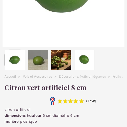
Accueil
>
Pots et Accessoires
>
Décorations, fruits et légumes
>
Fruits et
Citron vert artificiel 8 cm
citron artificiel
dimensions
hauteur 8 cm diamètre 6 cm
matière plastique
Lire la suite