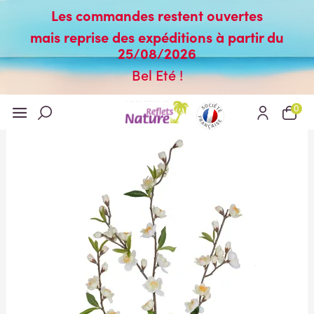
Les commandes restent ouvertes
mais reprise des expéditions à partir du
25/08/2026
Bel Eté !
0