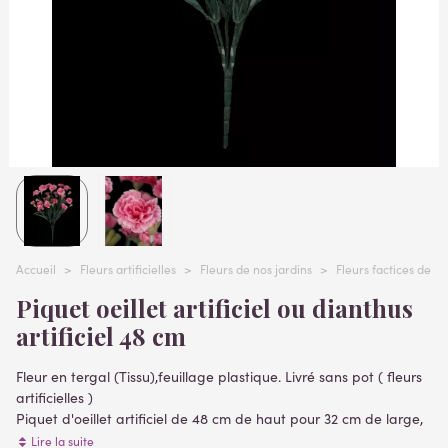
Accueil
>
Fleurs artificielles
>
Fleurs de nos jardins
>
Fleurs factices de n
Piquet oeillet artificiel ou dianthus
artificiel 48 cm
Fleur en tergal (Tissu),feuillage plastique. Livré sans pot ( fleurs
artificielles )
Piquet d'oeillet artificiel de 48 cm de haut pour 32 cm de large,
composé d'un feuillage vert et fleurs oeillet de 5 cm de
Lire la suite