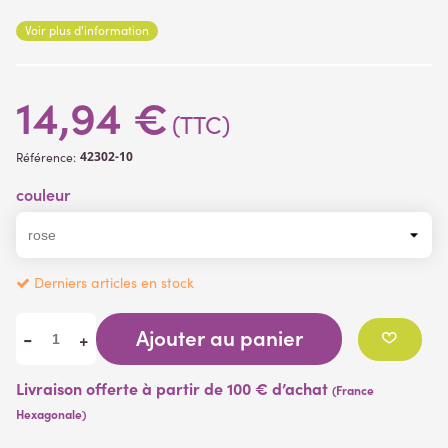
diamètre, de fleurs ouvertes 3.5 cm de diamètre et de boutons
Voir plus d'information
ouverts ou fermés.
A piquer dans la mousse, terre, etc... ou glisser dans un vase.
Plante fleurie vendue sans pot
14,94 €
(TTC)
42302-10
Référence:
couleur
Derniers articles en stock
Ajouter au panier
-
+
Livraison offerte à partir de 100 € d’achat
(France
Hexagonale)