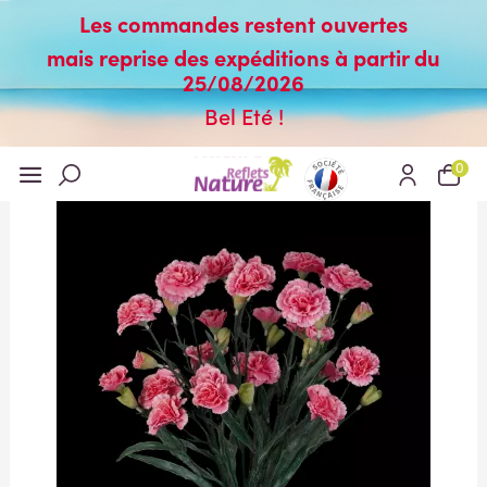
Les commandes restent ouvertes
mais reprise des expéditions à partir du
25/08/2026
Bel Eté !
0