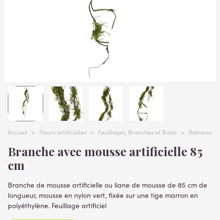
Accueil
>
Fleurs artificielles
>
Feuillages, Branches et Baies
>
Rameaux art
Branche avec mousse artificielle 85
cm
Branche de mousse artificielle ou liane de mousse de 85 cm de
longueur, mousse en nylon vert, fixée sur une tige marron en
polyéthylène. Feuillage artificiel
Lire la suite