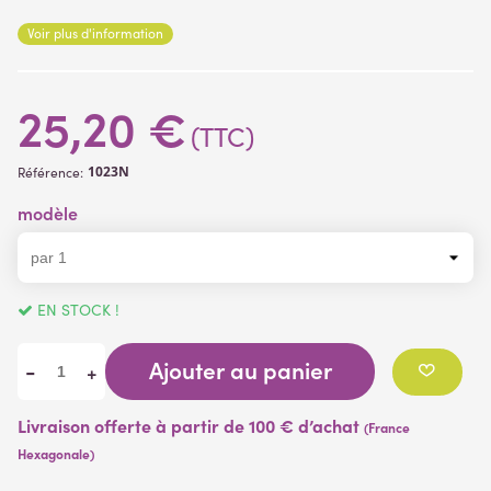
composée d'un piquet de 10 cm de longueur et 2 cm de largeur.
Voir plus d'information
Plantes artificielles.
25,20 €
(TTC)
1023N
Référence:
modèle
EN STOCK !
Ajouter au panier
-
+
Livraison offerte à partir de 100 € d’achat
(France
Hexagonale)