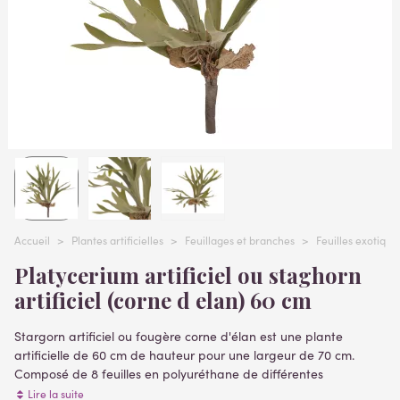
Accueil
>
Plantes artificielles
>
Feuillages et branches
>
Feuilles exotiques
Platycerium artificiel ou staghorn
artificiel (corne d elan) 60 cm
Stargorn artificiel ou fougère corne d'élan est une plante
artificielle de 60 cm de hauteur pour une largeur de 70 cm.
Composé de 8 feuilles en polyuréthane de différentes
tailles. Aspect duveteux. Plante à piquer vendue sans pot, base
Lire la suite