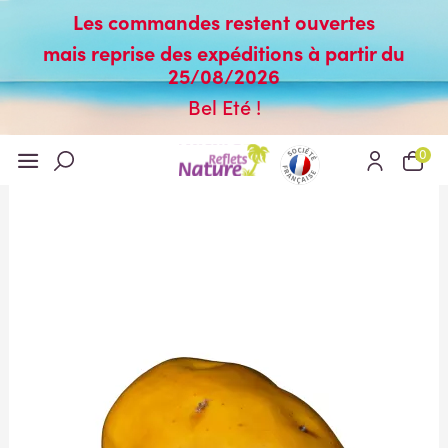
Les commandes restent ouvertes
mais reprise des expéditions à partir du
25/08/2026
Bel Eté !
0