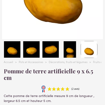
Accueil
>
Pots et Accessoires
>
Décorations, fruits et légumes
>
Fruits et
Pomme de terre artificielle 9 x 6.5
cm
Cette pomme de terre artificielle mesure 9 cm de longueur ,
largeur 6.5 cm et hauteur 5 cm.