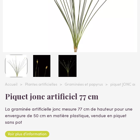
Accueil
>
Plantes artificielles
>
Graminées et papyrus
>
piquet JONC artif
Piquet jonc artificiel 77 cm
La graminée artificielle jonc mesure 77 cm de hauteur pour une
envergure de 50 cm en matière plastique, vendue en piquet
sans pot
Lire la suite
Voir plus d'information