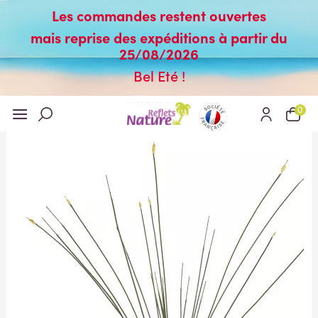
Les commandes restent ouvertes
mais reprise des expéditions à partir du
25/08/2026
Bel Eté !
0