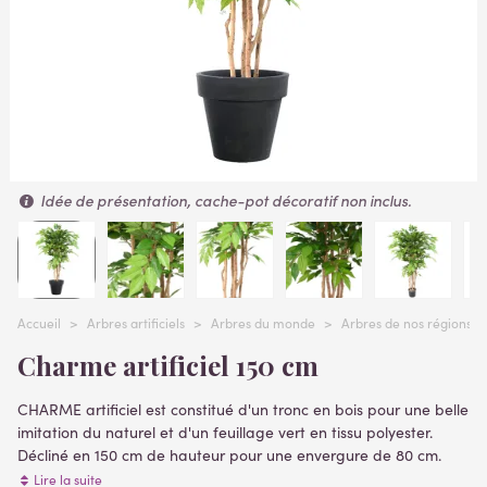
Idée de présentation, cache-pot décoratif non inclus.
Accueil
>
Arbres artificiels
>
Arbres du monde
>
Arbres de nos régions
Charme artificiel 150 cm
CHARME artificiel est constitué d'un tronc en bois pour une belle
imitation du naturel et d'un feuillage vert en tissu polyester.
Décliné en 150 cm de hauteur pour une envergure de 80 cm.
livré sur un pot PVC lesté servant de support de fixation (
Lire la suite