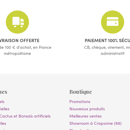
(8 avis)
IVRAISON OFFERTE
PAIEMENT 100% SÉC
 de 100 € d'achat, en France
CB, chèque, virement, 
métropolitaine
administratif
mes
Boutique
els
Promotions
ielles
Nouveaux produits
Cactus et Bonsaïs artificiels
Meilleures ventes
lles
Showroom à Craponne (69)