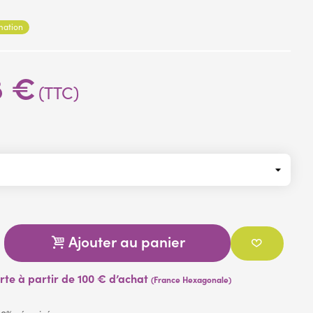
rmation
omplémentaires
cm -------- envergure 25 cm
8 €
m -------- envergure 35 cm,
(TTC)
Ajouter au panier
erte à partir de 100 € d’achat
(France Hexagonale)