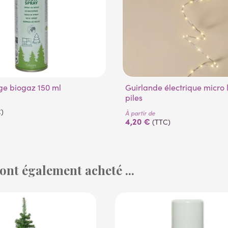
ge biogaz 150 ml
Guirlande électrique micro led 159 cm
piles
)
À partir de
4,20 €
(TTC)
 ont également acheté ...