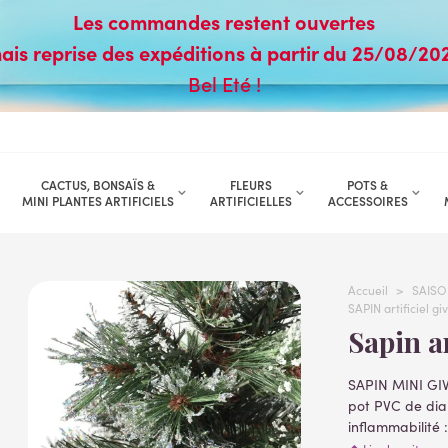
Les commandes restent ouvertes
ais reprise des expéditions à partir du 25/08/20
Bel Eté !
CACTUS, BONSAÏS &
FLEURS
POTS &
MINI PLANTES ARTIFICIELS
ARTIFICIELLES
ACCESSOIRES
Accueil
>
SAISO
SAPIN artificiel g
Sapin 
SAPIN MINI GIVR
pot PVC de diam
inflammabilité 