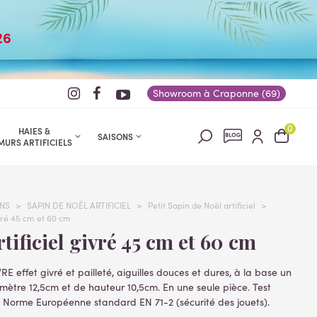
26
Showroom à Craponne (69)
0
HAIES &
SAISONS
MURS ARTIFICIELS
NS
>
SAPIN DE NOËL ARTIFICIEL
>
Petit Sapin de Noël artificiel
>
ivré 45 cm et 60 cm
artificiel givré 45 cm et 60 cm
E effet givré et pailleté, aiguilles douces et dures, à la base un
ètre 12,5cm et de hauteur 10,5cm. En une seule pièce. Test
: Norme Européenne standard EN 71-2 (sécurité des jouets).