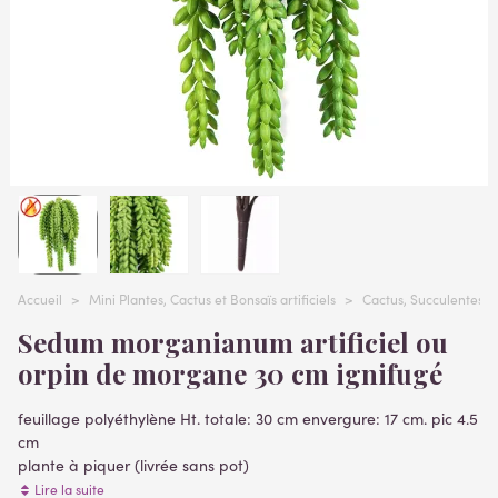
Accueil
>
Mini Plantes, Cactus et Bonsaïs artificiels
>
Cactus, Succulentes, p
Sedum morganianum artificiel ou
orpin de morgane 30 cm ignifugé
feuillage polyéthylène Ht. totale: 30 cm envergure: 17 cm. pic 4.5
cm
plante à piquer (livrée sans pot)
plantes artificielles
Lire la suite