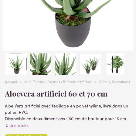
Accueil
>
Mini Plantes, Cactus et Bonsaïs artificiels
>
Cactus, Succulentes, p
Aloevera artificiel 60 et 70 cm
Aloe Vera artificiel avec feuillage en polyéthylène, livré dans un
pot en PVC.
Disponible en deux dimensions : 60 cm de hauteur pour 16 cm
de largeur, avec un pot PVC classique de 16 cm de hauteur et
Lire la suite
de diamètre, ou 70 cm de hauteur pour 25 cm de largeur, avec