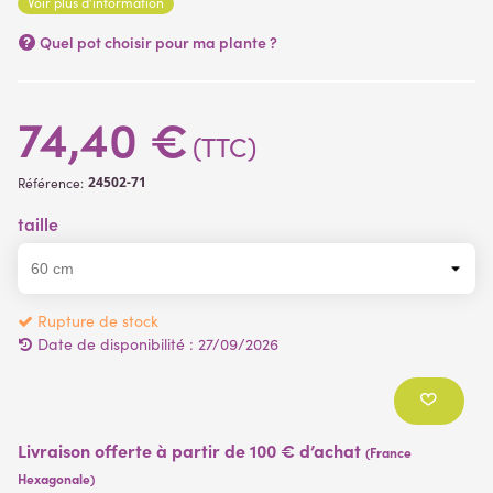
Voir plus d'information
un pot PVC classique de 18 cm de hauteur et de diamètre.
Cette plante grasse haut de gamme apporte une touche
Quel pot choisir pour ma plante ?
d'exotisme et offre un toucher naturel, tout en présentant des
épines non piquantes.
74,40 €
(TTC)
24502-71
Référence:
taille
Rupture de stock
Date de disponibilité :
27/09/2026
Livraison offerte à partir de 100 € d’achat
(France
Hexagonale)