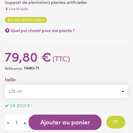
(support de plantation) plantes artificielles
convient pour l'extérieur
Lire la suite
Voir plus d'information
(1 avis)
Quel pot choisir pour ma plante ?
79,80 €
(TTC)
14483-71
Référence:
taille
EN STOCK !
Ajouter au panier
-
+