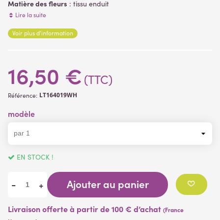
Matière des fleurs
: tissu enduit
Matière de la branche
: plastique
Lire la suite
Tige verte totalement armée afin de pouvoir lui donner la
Voir plus d'information
position souhaitée
(1 avis)
16,50 €
(TTC)
LT164019WH
Référence:
modèle
EN STOCK !
Ajouter au panier
-
+
Livraison offerte à partir de 100 € d’achat
(France