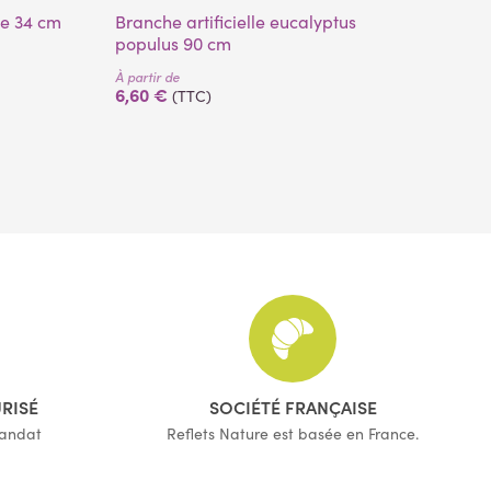
lle 34 cm
Branche artificielle eucalyptus
Orchidée phalaenopsis artificielle
populus 90 cm
bl
À partir de
6,60 €
(TTC)
À pa
16
URISÉ
SOCIÉTÉ FRANÇAISE
mandat
Reflets Nature est basée en France.