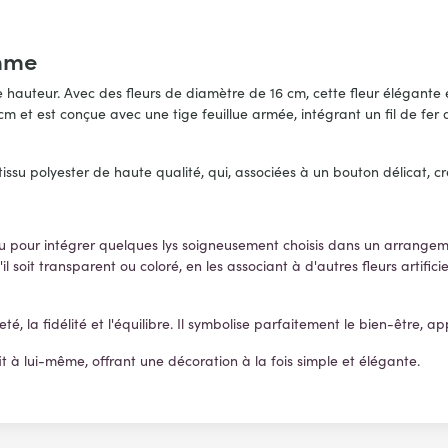
amme
m de hauteur. Avec des fleurs de diamètre de 16 cm, cette fleur élégan
m et est conçue avec une tige feuillue armée, intégrant un fil de fer
tissu polyester de haute qualité, qui, associées à un bouton délicat, cré
our intégrer quelques lys soigneusement choisis dans un arrangement v
'il soit transparent ou coloré, en les associant à d'autres fleurs artifi
té, la fidélité et l'équilibre. Il symbolise parfaitement le bien-être, a
uffit à lui-même, offrant une décoration à la fois simple et élégante.