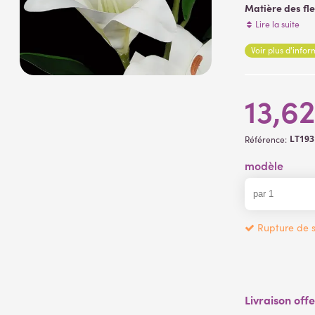
Matière des fl
Matière de la
Lire la suite
Fleurs artificiell
Voir plus d'info
13,6
LT19
Référence:
modèle
Rupture de s
Livraison off