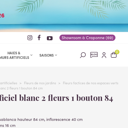
26
Showroom à Craponne (69)
0
HAIES &
SAISONS
MURS ARTIFICIELS
artificielles
>
Fleurs de nos jardins
>
Fleurs factices de nos espaces verts
blanc 2 fleurs 1 bouton 84 cm
Casablanca hauteur 84 cm, inflorescence 40 cm
ons 16 cm