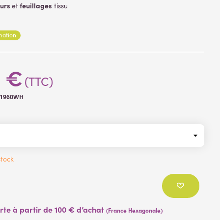
eurs
feuillages
et
tissu
 branche
: plastique
es
rmation
2 €
(TTC)
31960WH
tock
erte à partir de 100 € d’achat
(France Hexagonale)