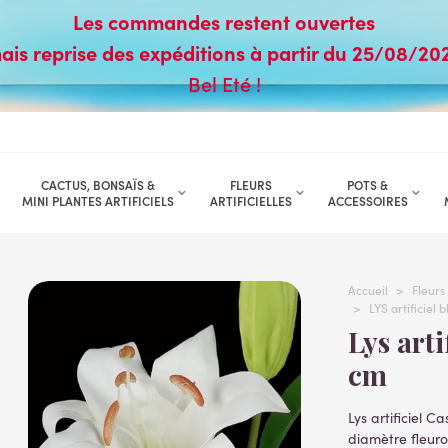
Les commandes restent ouvertes
ais reprise des expéditions à partir du 25/08/20
Bel Eté !
CACTUS, BONSAÏS &
FLEURS
POTS &
MINI PLANTES ARTIFICIELS
ARTIFICIELLES
ACCESSOIRES
Accueil
>
Fleurs 
>
LYS artificiel 
Lys artificiel blanc 2 fleurs 1 bouton 84
cm
Lys artificiel 
diamètre fleur