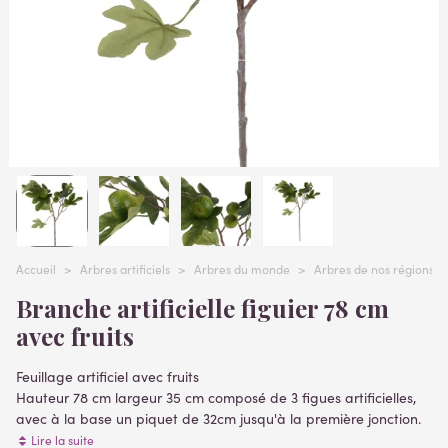
Accueil
>
Arbres artificiels
>
Arbres du monde
>
Arbres de nos régions
Branche artificielle figuier 78 cm
avec fruits
Feuillage artificiel avec fruits
Hauteur 78 cm largeur 35 cm composé de 3 figues artificielles,
avec à la base un piquet de 32cm jusqu'à la première jonction.
Feuilles matière tergal / Figues polystyrène enduit
Lire la suite