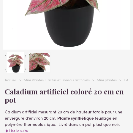
Accueil
>
Mini Plantes, Cactus et Bonsaïs artificiels
>
Mini plantes
>
CALAD
Caladium artificiel coloré 20 cm en
pot
Caldium artificiel mesurant 20 cm de hauteur totale pour une
Plante synthétique
envergure d’environ 20 cm.
feuillage en
polymère thermoplastique. Livré dans un pot plastique noir,
mesurant 8.5 cm de hauteur et 10 cm de diamètre.
Lire la suite