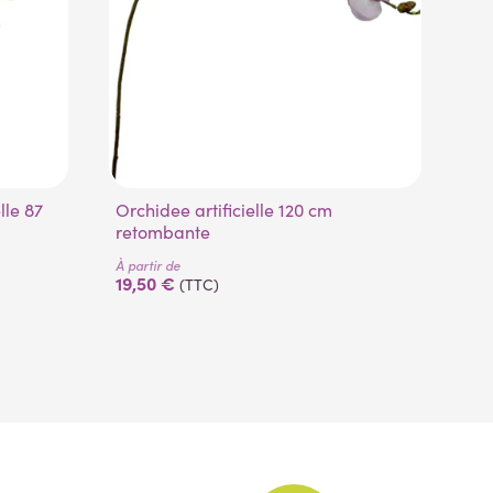
Orchidee artificielle 120 cm
Orchidee phalaenopsis artificielle 80
retombante
cm
À partir de
À pa
19,50 €
6,
(TTC)