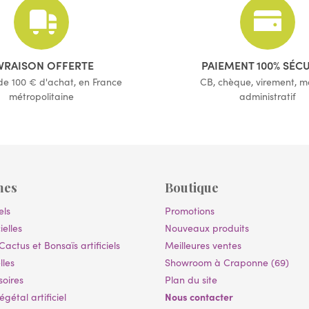
(2 avis)
IVRAISON OFFERTE
PAIEMENT 100% SÉC
 de 100 € d'achat, en France
CB, chèque, virement, 
métropolitaine
administratif
mes
Boutique
els
Promotions
ielles
Nouveaux produits
Cactus et Bonsaïs artificiels
Meilleures ventes
lles
Showroom à Craponne (69)
soires
Plan du site
Nous contacter
gétal artificiel