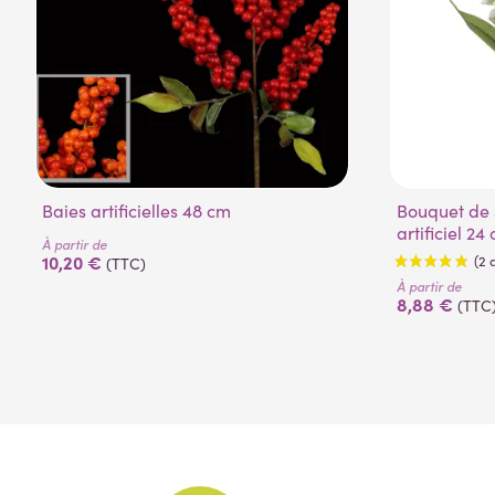
Baies artificielles 48 cm
Bouquet de 3 brins de muguet
artificiel 24
À partir de
10,20 €
(TTC)
À partir de
8,88 €
(TTC