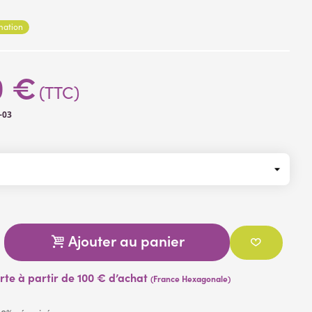
rmation
ter enduit
urgeons
: plastique
lles)
0 €
(TTC)
-03
Ajouter au panier
erte à partir de 100 € d’achat
(France Hexagonale)