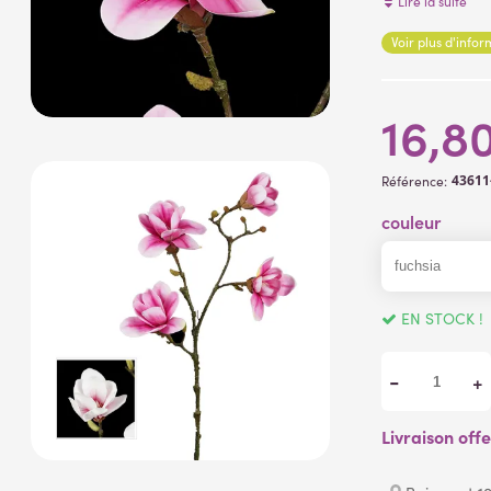
Lire la suite
Matière:
Voir plus d'info
Fleurs
: polyes
Branche et bo
( fleurs artificie
16,8
43611
Référence:
couleur
EN STOCK !
-
+
Livraison off