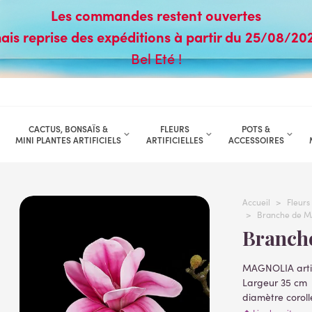
Les commandes restent ouvertes
ais reprise des expéditions à partir du 25/08/20
Bel Eté !
CACTUS, BONSAÏS &
FLEURS
POTS &
MINI PLANTES ARTIFICIELS
ARTIFICIELLES
ACCESSOIRES
Accueil
>
Fleurs 
>
Branche de MA
Branch
MAGNOLIA artif
Largeur 35 cm
diamètre coroll
Inflorescence 