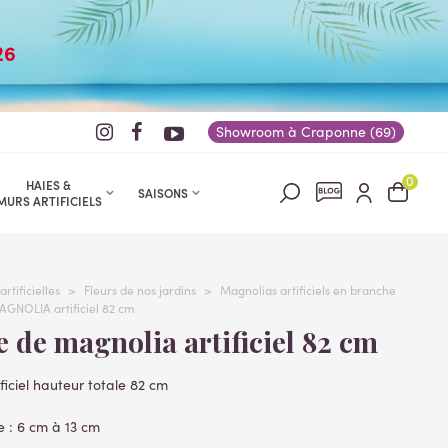
26
Showroom à Craponne (69)
0
HAIES &
SAISONS
MURS ARTIFICIELS
artificielles
>
Fleurs de nos jardins
>
Magnolias artificiels en branche
GNOLIA artificiel 82 cm
e de magnolia artificiel 82 cm
iciel hauteur totale 82 cm
e : 6 cm à 13 cm
35 cm