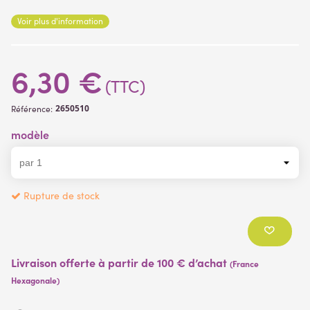
Matière des fleurs
: tissu enduit
Voir plus d'information
Matière de la branche
: plastique
6,30 €
(TTC)
2650510
Référence:
modèle
Rupture de stock
Livraison offerte à partir de 100 € d’achat
(France
Hexagonale)