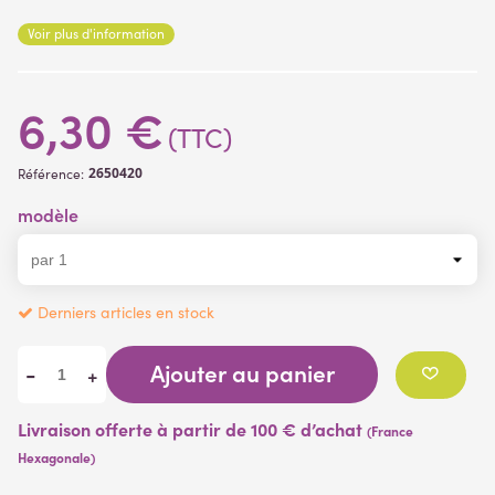
Matière des fleurs
: tissu enduit
Voir plus d'information
Matière de la branche
: plastique
6,30 €
(TTC)
2650420
Référence:
modèle
Derniers articles en stock
Ajouter au panier
-
+
Livraison offerte à partir de 100 € d’achat
(France
Hexagonale)