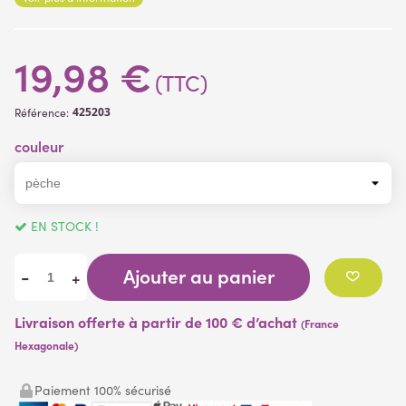
Matière des fleurs
: tissu
Matière de la branche
: plastique
Fleurs artificielles
19,98 €
(TTC)
425203
Référence:
couleur
EN STOCK !
Ajouter au panier
-
+
Livraison offerte à partir de 100 € d’achat
(France
Hexagonale)
Paiement 100% sécurisé