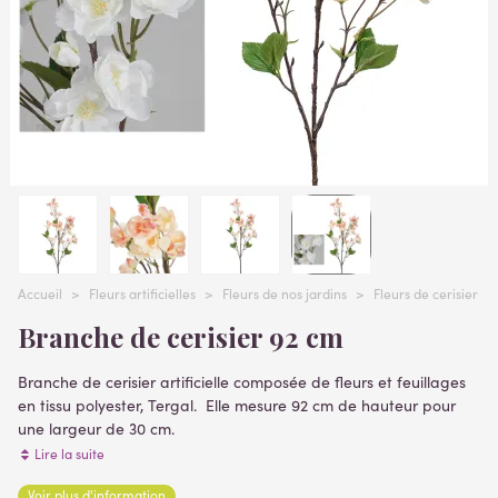
Accueil
>
Fleurs artificielles
>
Fleurs de nos jardins
>
Fleurs de cerisier art
Branche de cerisier 92 cm
Branche de cerisier artificielle composée de fleurs et feuillages
en tissu polyester, Tergal. Elle mesure 92 cm de hauteur pour
une largeur de 30 cm.
Fleurs de diamètre de 2 à 5 cm - 2 coloris au choix, pêche ou
Lire la suite
blanc.
Voir plus d'information