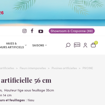
26
Showroom à Craponne (69)
0
HAIES &
SAISONS
MURS ARTIFICIELS
artificielles
>
Fleurs intemporelles
>
Pivoines artificielles
>
PIVOINE
 artificielle 56 cm
cm, Hauteur tige sous feuillage 35cm
on 14 cm
urs et feuillages
: tissu
 branche
: plastique