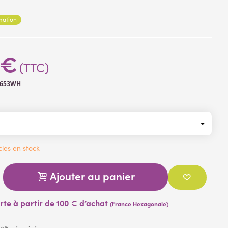
rmation
 €
(TTC)
8653WH
cles en stock
Ajouter au panier
erte à partir de 100 € d’achat
(France Hexagonale)