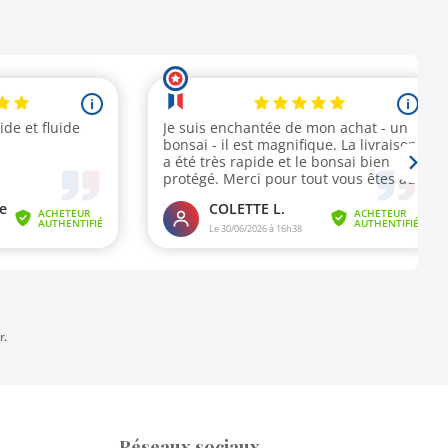
r
.
Réseaux sociaux