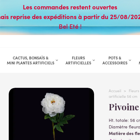
Les commandes restent ouvertes
ais reprise des expéditions à partir du 25/08/20
Bel Eté !
CACTUS, BONSAÏS &
FLEURS
POTS &
MINI PLANTES ARTIFICIELS
ARTIFICIELLES
ACCESSOIRES
Accueil
>
Fleurs 
artificielle 56 cm
Pivoine
Ht. totale: 56 
Diamètre fleur
Matière des fle
Matière de la