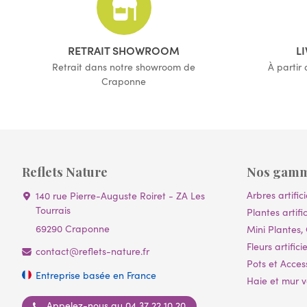
RETRAIT SHOWROOM
L
Retrait dans notre showroom de
À partir
Craponne
Reflets Nature
Nos gam
Arbres artifici
140 rue Pierre-Auguste Roiret - ZA Les
Tourrais
Plantes artific
69290 Craponne
Mini Plantes, 
Fleurs artificie
contact@reflets-nature.fr
Pots et Acces
Entreprise basée en France
Haie et mur vé
Appelez-nous au 04 37 22 10 20