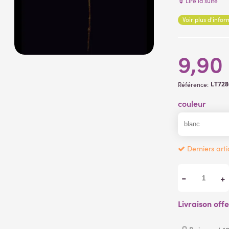
Lire la suite
Fleur artificielle
Voir plus d'info
9,90
LT72
Référence:
couleur
Derniers arti
-
+
Livraison off