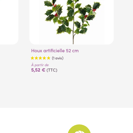
Houx artificielle 52 cm
Boule de neige ou viburnum artificiel
75
À partir de
À pa
5,52 €
14
(TTC)
(1 avis)