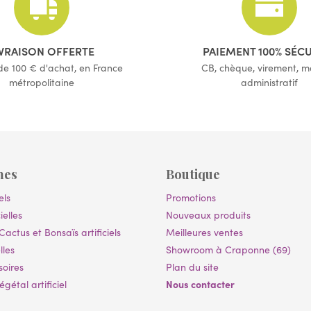
IVRAISON OFFERTE
PAIEMENT 100% SÉC
 de 100 € d'achat, en France
CB, chèque, virement, 
métropolitaine
administratif
mes
Boutique
els
Promotions
ielles
Nouveaux produits
Cactus et Bonsaïs artificiels
Meilleures ventes
lles
Showroom à Craponne (69)
soires
Plan du site
Nous contacter
gétal artificiel