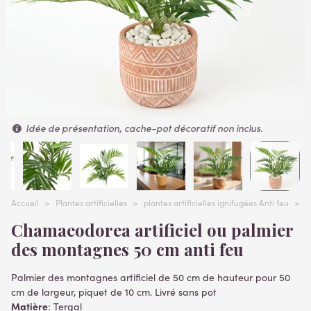
Idée de présentation, cache-pot décoratif non inclus.
Accueil
>
Plantes artificielles
>
plantes artificielles ignifugées Anti feu
>
P
Chamaeodorea artificiel ou palmier
des montagnes 50 cm anti feu
Palmier des montagnes
artificiel de 50 cm de hauteur pour 50
cm de largeur, piquet de 10 cm. Livré sans pot
Matière
: Tergal