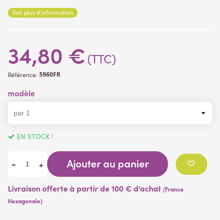
Composé de 2 plaques de 25 x 25 cm clipsable
Voir plus d'information
34,80 €
(TTC)
5960FR
Référence:
modèle
EN STOCK !
Ajouter au panier
-
+
Livraison offerte à partir de 100 € d’achat
(France
Hexagonale)