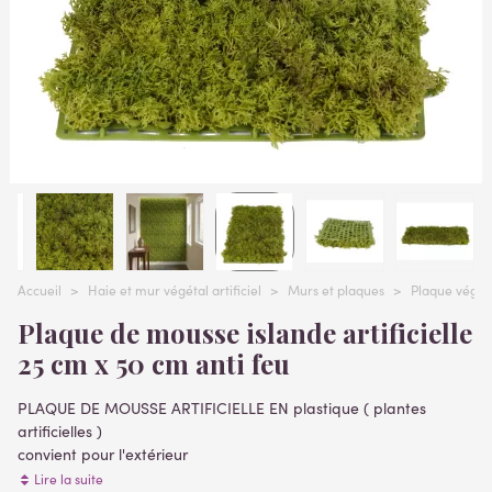
Accueil
>
Haie et mur végétal artificiel
>
Murs et plaques
>
Plaque végétal
Plaque de mousse islande artificielle
25 cm x 50 cm anti feu
PLAQUE DE MOUSSE ARTIFICIELLE EN plastique ( plantes
artificielles )
convient pour l'extérieur
Dimensions 25 x 50 cm épaisseur 3 à 4 cm
Lire la suite