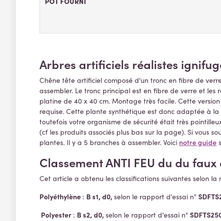
POT FOURNI
Arbres artificiels réalistes ignif
Chêne tête artificiel composé d'un tronc en fibre de ver
assembler. Le tronc principal est en fibre de verre et le
platine de 40 x 40 cm. Montage très facile. Cette versi
requise. Cette plante synthétique est donc adaptée à la d
toutefois votre organisme de sécurité était très pointilleu
(cf les produits associés plus bas sur la page). Si vous 
notre guide
plantes. Il y a 5 branches à assembler. Voici
s
Classement ANTI FEU du du faux c
Cet article a obtenu les classifications suivantes selon la
Polyéthylène
B s1, d0,
SDFTS
:
selon le rapport d'essai n°
Polyester
B s2, d0,
SDFTS25
:
selon le rapport d'essai n°