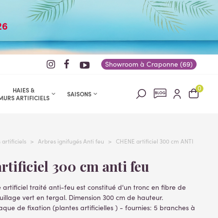
26
Showroom à Craponne (69)
0
HAIES &
SAISONS
MURS ARTIFICIELS
artificiels
>
Arbres ignifugés Anti feu
>
CHENE artificiel 300 cm ANTI
artificiel 300 cm anti feu
rtificiel traité anti-feu est constitué d'un tronc en fibre de
euillage vert en tergal. Dimension 300 cm de hauteur.
aque de fixation (plantes artificielles ) - fournies: 5 branches à
n tronc + pâte à bois