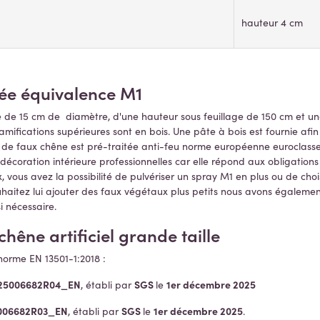
hauteur 4 cm
ugée équivalence M1
re de 15 cm de diamètre, d'une hauteur sous feuillage de 150 cm et un
s ramifications supérieures sont en bois. Une pâte à bois est fournie a
on de faux chêne est pré-traitée anti-feu norme européenne euroclasse
écoration intérieure professionnelles car elle répond aux obligations d
x, vous avez la possibilité de pulvériser un spray M1 en plus ou de choi
souhaitez lui ajouter des faux végétaux plus petits nous avons égaleme
i nécessaire.
hêne artificiel grande taille
 norme EN 13501-1:2018 :
25006682R04_EN
SGS
1er décembre 2025
, établi par
le
006682R03_EN
SGS
1er décembre 2025
, établi par
le
.