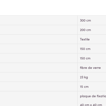
300 cm
200 cm
Textile
150 cm
150 cm
fibre de verre
23 kg
15 cm
plaque de fixati
40 cm x 40 cm