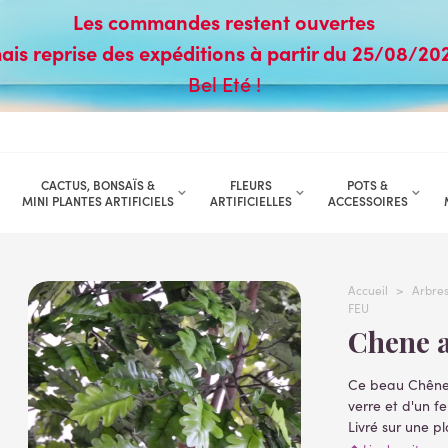
Les commandes restent ouvertes
ais reprise des expéditions à partir du 25/08/20
Bel Eté !
CACTUS, BONSAÏS &
FLEURS
POTS &
MINI PLANTES ARTIFICIELS
ARTIFICIELLES
ACCESSOIRES
Accueil
>
Arbres 
FEU
Chene 
Ce beau Chêne a
verre et d'un f
Livré sur une pl
assembler sur u