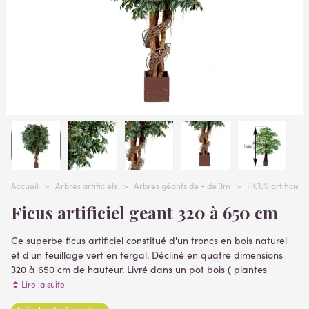
Accueil
>
Arbres artificiels
>
Arbres géants de + de 3m
>
FICUS artificie
Ficus artificiel geant 320 à 650 cm
Ce superbe ficus artificiel constitué d'un troncs en bois naturel
et d'un feuillage vert en tergal. Décliné en quatre dimensions
320 à 650 cm de hauteur. Livré dans un pot bois ( plantes
artificielles )
Lire la suite