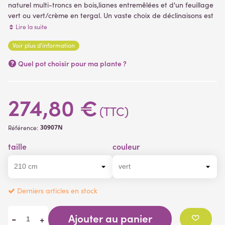
naturel multi-troncs en bois,lianes entremêlées et d'un feuillage
vert ou vert/crème en tergal. Un vaste choix de déclinaisons est
proposé pour cet arbre artificiel, allant de 120 à 210 cm de
Lire la suite
hauteur. livré dans un support plastique (pot PVC) (plantes
Voir plus d'information
artificielles )
(2 avis)
Quel pot choisir pour ma plante ?
274,80 €
(TTC)
30907N
Référence:
taille
couleur
Derniers articles en stock
Ajouter au panier
-
+