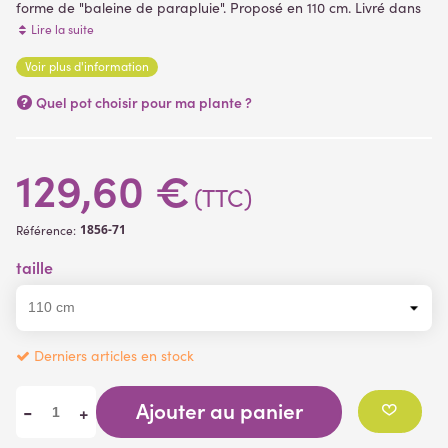
forme de "baleine de parapluie". Proposé en 110 cm. Livré dans
un support plastique lesté ( plantes artificielles )
Lire la suite
Voir plus d'information
(1 avis)
Quel pot choisir pour ma plante ?
129,60 €
(TTC)
1856-71
Référence:
taille
Derniers articles en stock
Ajouter au panier
-
+