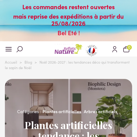
Les commandes restent ouvertes
mais reprise des expéditions à partir du
25/08/2026
Bel Eté !
0
Accueil
>
Blog
>
Noël 2026-2027 : les tendances déco qui transforment
le sapin de Noël
Plantes artificielles
Arbres artificiels
Catégories :
Plantes artificielles
tendance : les