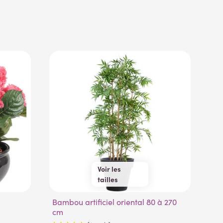
Voir les
tailles
80 cm
170 cm
Bambou artificiel oriental 80 à 270
110 cm
200 cm
Sprengeri asparagus artificiel touffe
cm
60
140 cm
230 cm