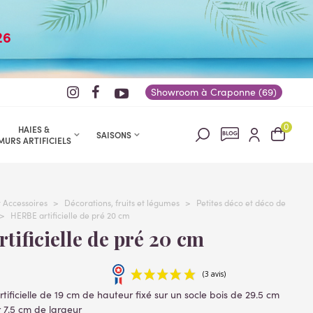
26
Showroom à Craponne (69)
0
HAIES &
SAISONS
MURS ARTIFICIELS
t Accessoires
>
Décorations, fruits et légumes
>
Petites déco et déco de
>
HERBE artificielle de pré 20 cm
artificielle de pré 20 cm
tificielle de 19 cm de hauteur fixé sur un socle bois de 29.5 cm
 7.5 cm de largeur