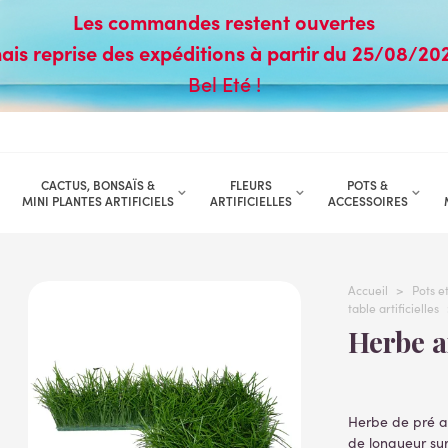
Les commandes restent ouvertes
ais reprise des expéditions à partir du 25/08/20
Bel Eté !
CACTUS, BONSAÏS &
FLEURS
POTS &
MINI PLANTES ARTIFICIELS
ARTIFICIELLES
ACCESSOIRES
Accueil
>
Pots e
table artificielles
Herbe 
Herbe de pré ar
de longueur sur