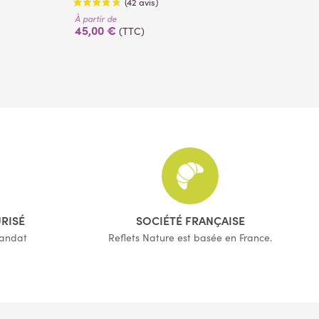
270 cm
À partir de
À pa
45,00 €
24
(TTC)
(42 avis)
URISÉ
SOCIÉTÉ FRANÇAISE
mandat
Reflets Nature est basée en France.