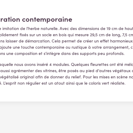
coration contemporaine
lie imitation de l'herbe naturelle. Avec des dimensions de 19 cm de hau
olidement fixés sur un socle en bois qui mesure 29,5 cm de long, 7,5 cm
s laisser de démarcation. Cela permet de créer un effet harmonieux et
 ajoute une touche contemporaine ou rustique à votre arrangement, c'
ans une composition et s'intègre dans des supports peu profonds.
aquelle nous avons inséré 4 modules. Quelques fleurettes ont été méla
aussi agrémenter des vitrines, être posés au pied d'autres végétaux art
égétalisé original afin de donner du relief. Pour les mises en scène na
L'esprit non régulier est un atout ainsi que le coloris vert réaliste.