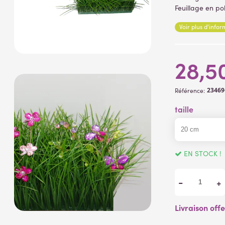
Feuillage en po
Lire la suite
Voir plus d'info
28,5
23469
Référence:
taille
EN STOCK !
-
+
Livraison off