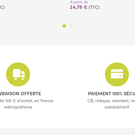
À partir de
24,78 €
TC)
(TTC)
(1 avis)
(16 avis)
IVRAISON OFFERTE
PAIEMENT 100% SÉC
 de 100 € d'achat, en France
CB, chèque, virement, 
métropolitaine
administratif