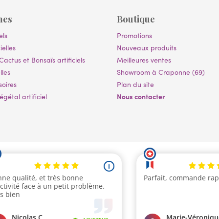
mes
Boutique
els
Promotions
ielles
Nouveaux produits
Cactus et Bonsaïs artificiels
Meilleures ventes
lles
Showroom à Craponne (69)
soires
Plan du site
Nous contacter
gétal artificiel