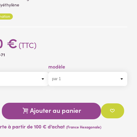
lyéthylène
rmation
0 €
(TTC)
-71
modèle
Ajouter au panier
erte à partir de 100 € d’achat
(France Hexagonale)