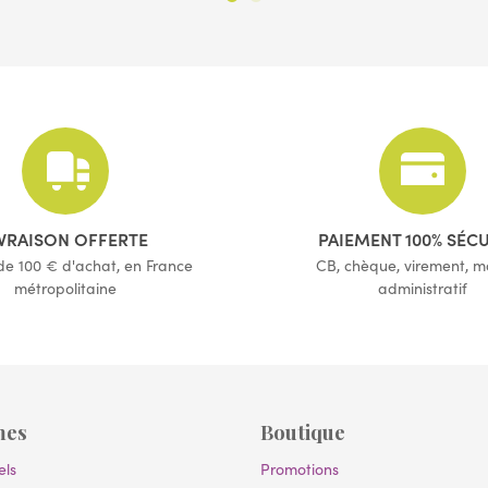
(3 avis)
(65 avis)
IVRAISON OFFERTE
PAIEMENT 100% SÉC
 de 100 € d'achat, en France
CB, chèque, virement, 
métropolitaine
administratif
mes
Boutique
els
Promotions