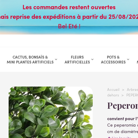
Les commandes restent ouvertes
ais reprise des expéditions à partir du 25/08/20
Bel Eté !
CACTUS, BONSAÏS &
FLEURS
POTS &
MINI PLANTES ARTIFICIELS
ARTIFICIELLES
ACCESSOIRES
Accueil
>
Arbres 
dehors
>
PEPERO
Pepero
convient pour l
Ce peperomia ar
cm de diamètre 
plantes artificie