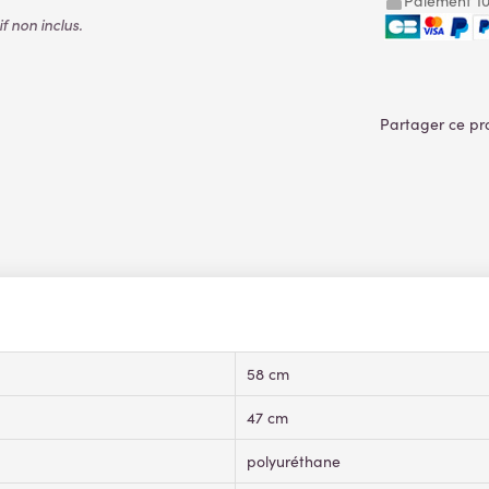
Paiement 10
 non inclus.
58 cm
47 cm
polyuréthane