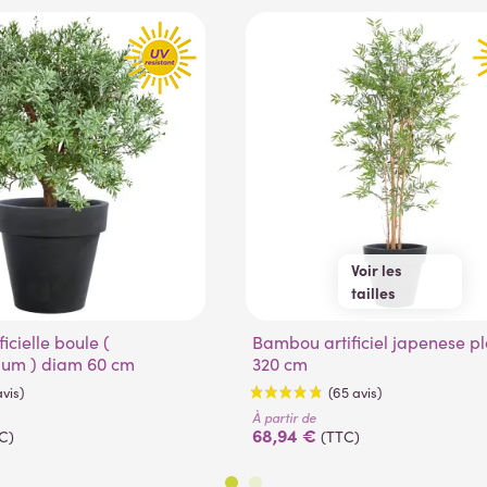
Voir les
tailles
90 cm
180 cm
Bambou artificiel japenese plast 90 à
120 cm
210 cm
ium ) diam 60 cm
320 cm
150 cm
240 cm
280 cm
320 cm
À partir de
68,94 €
C)
(TTC)