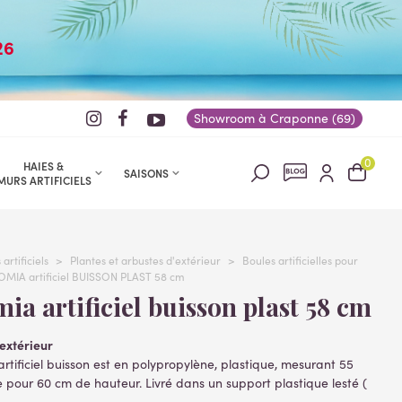
26
Showroom à Craponne (69)
0
HAIES &
SAISONS
MURS ARTIFICIELS
artificiels
>
Plantes et arbustes d'extérieur
>
Boules artificielles pour
MIA artificiel BUISSON PLAST 58 cm
mia artificiel buisson plast 58 cm
'extérieur
tificiel buisson est en polypropylène, plastique, mesurant 55
pour 60 cm de hauteur. Livré dans un support plastique lesté (
lles )