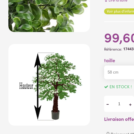
Lire la suite
Voir plus d'info
99,6
17443
Référence:
taille
EN STOCK !
-
+
Livraison off