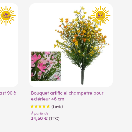
Bouquet artificiel champetre pour
Olivier artificiel plast tronc noueux
extérieur 46 cm
140
À pa
26
À partir de
34,50 €
(TTC)