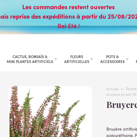
Les commandes restent ouvertes
ais reprise des expéditions à partir du 25/08/20
Bel Eté !
CACTUS, BONSAÏS &
FLEURS
POTS &
MINI PLANTES ARTIFICIELS
ARTIFICIELLES
ACCESSOIRES
Accueil
>
Plantes
bruyere en pot 3
Bruyer
Bruyère artific
polyuréthane, Pl