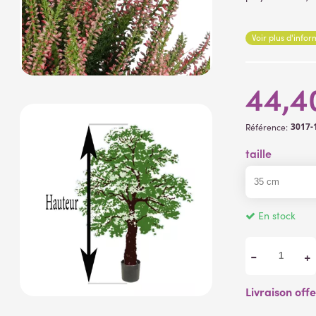
Lire la suite
Voir plus d'info
44,4
3017-
Référence:
taille
En stock
-
+
Livraison off