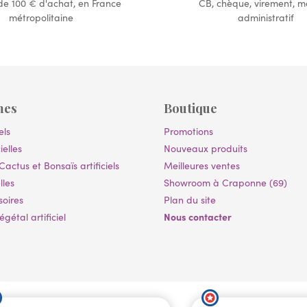
 de 100 € d'achat, en France
CB, chèque, virement, 
métropolitaine
administratif
mes
Boutique
els
Promotions
ielles
Nouveaux produits
Cactus et Bonsaïs artificiels
Meilleures ventes
lles
Showroom à Craponne (69)
soires
Plan du site
Nous contacter
gétal artificiel