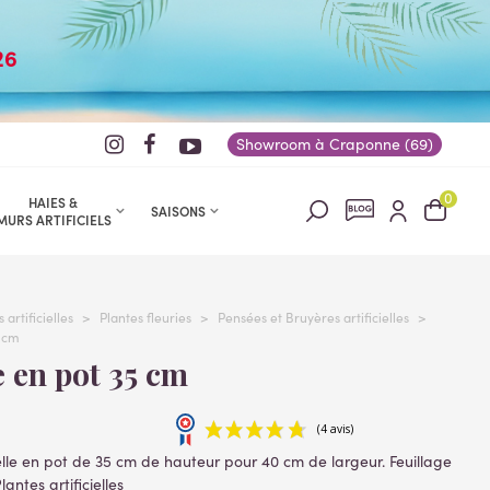
26
Showroom à Craponne (69)
0
HAIES &
SAISONS
MURS ARTIFICIELS
 artificielles
>
Plantes fleuries
>
Pensées et Bruyères artificielles
>
5 cm
e en pot 35 cm
ielle en pot de 35 cm de hauteur pour 40 cm de largeur. Feuillage
antes artificielles