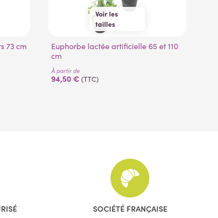
Voir les
tailles
65 cm
110 cm
urs 73 cm
Euphorbe lactée artificielle 65 et 110
Beaucarnea recurvata artificiel 115
cm
cm
À partir de
À pa
94,50 €
12
(TTC)
URISÉ
SOCIÉTÉ FRANÇAISE