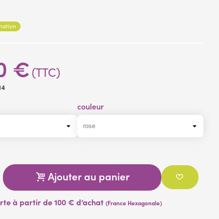
rmation
0 €
(TTC)
14
couleur
Ajouter au panier
erte à partir de 100 € d’achat
(France Hexagonale)