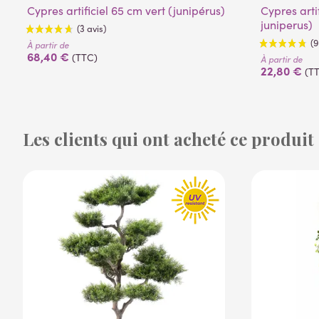
Cypres artificiel 65 cm vert (junipérus)
Cypres artificiel mini jaune vert 55 cm (
juniperus)
À partir de
68,40 €
(TTC)
À partir de
22,80 €
(T
Les clients qui ont acheté ce produit
(3 avis)