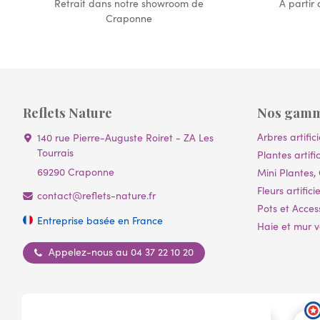
Retrait dans notre showroom de
À partir
Craponne
Reflets Nature
Nos gam
Arbres artifici
140 rue Pierre-Auguste Roiret - ZA Les
Tourrais
Plantes artific
69290 Craponne
Mini Plantes, 
Fleurs artificie
contact@reflets-nature.fr
Pots et Acces
Entreprise basée en France
Haie et mur vé
Appelez-nous au 04 37 22 10 20