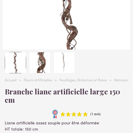
Accueil
>
Fleurs artificielles
>
Feuillages, Branches et Baies
>
Rameaux art
Branche liane artificielle large 150
cm
Liane artificielle assez souple pour être déformée
HT totale: 150 cm