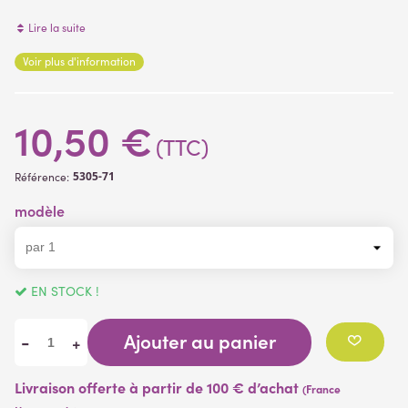
Lire la suite
Matière de la branche
: carton trempé teinté
Voir plus d'information
(1 avis)
10,50 €
(TTC)
5305-71
Référence:
modèle
EN STOCK !
Ajouter au panier
-
+
Livraison offerte à partir de 100 € d’achat
(France