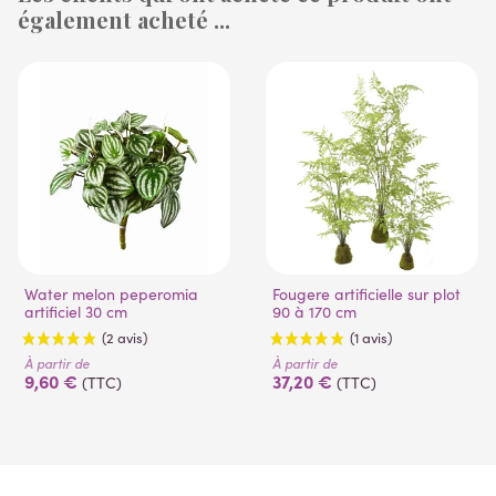
(1 avis)
également acheté ...
(14 avis)
Water melon peperomia
Fougere artificielle sur plot
artificiel 30 cm
90 à 170 cm
À partir de
À partir de
9,60 €
37,20 €
(TTC)
(TTC)